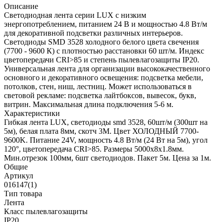
Описание
Светодиодная лента серии LUX с низким
энергопотреблением, питанием 24 В и мощностью 4.8 Вт/м
для декоративной подсветки различных интерьеров.
Светодиоды SMD 3528 холодного белого цвета свечения
(7700 - 9600 К) с плотностью расстановки 60 шт/м. Индекс
цветопередачи CRI>85 и степень пылевлагозащиты IP20.
Универсальная лента для организации высококачественного
основного и декоративного освещения: подсветка мебели,
потолков, стен, ниш, лестниц. Может использоваться в
световой рекламе: подсветка лайтбоксов, вывесок, букв,
витрин. Максимальная длина подключения 5-6 м.
Характеристики
Гибкая лента LUX, светодиоды smd 3528, 60шт/м (300шт на
5м), белая плата 8мм, скотч 3М. Цвет ХОЛОДНЫЙ 7700-
9600K. Питание 24V, мощность 4.8 Вт/м (24 Вт на 5м), угол
120°, цветопередача CRI>85. Размеры 5000х8x1.8мм.
Мин.отрезок 100мм, 6шт светодиодов. Пакет 5м. Цена за 1м.
Общие
Артикул
016147(1)
Тип товара
Лента
Класс пылевлагозащиты
IP20