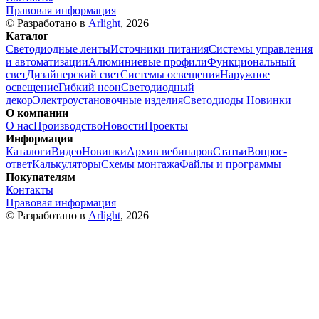
Правовая информация
© Разработано в
Arlight
, 2026
Каталог
Светодиодные ленты
Источники питания
Системы управления
и автоматизации
Алюминиевые профили
Функциональный
свет
Дизайнерский свет
Системы освещения
Наружное
освещение
Гибкий неон
Светодиодный
декор
Электроустановочные изделия
Светодиоды
Новинки
О компании
О нас
Производство
Новости
Проекты
Информация
Каталоги
Видео
Новинки
Архив вебинаров
Статьи
Вопрос-
ответ
Калькуляторы
Схемы монтажа
Файлы и программы
Покупателям
Контакты
Правовая информация
© Разработано в
Arlight
, 2026