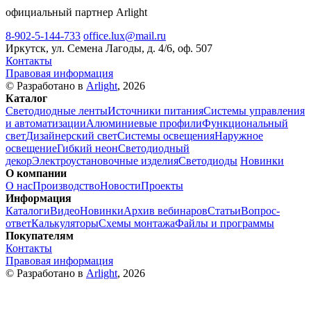
официальный партнер Arlight
8-902-5-144-733
office.lux@mail.ru
Иркутск, ул. Семена Лагоды, д. 4/6, оф. 507
Контакты
Правовая информация
© Разработано в
Arlight
, 2026
Каталог
Светодиодные ленты
Источники питания
Системы управления
и автоматизации
Алюминиевые профили
Функциональный
свет
Дизайнерский свет
Системы освещения
Наружное
освещение
Гибкий неон
Светодиодный
декор
Электроустановочные изделия
Светодиоды
Новинки
О компании
О нас
Производство
Новости
Проекты
Информация
Каталоги
Видео
Новинки
Архив вебинаров
Статьи
Вопрос-
ответ
Калькуляторы
Схемы монтажа
Файлы и программы
Покупателям
Контакты
Правовая информация
© Разработано в
Arlight
, 2026