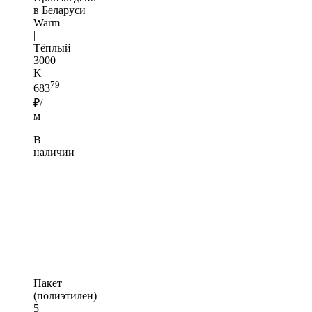
в Беларуси
Warm
|
Тёплый
3000
K
79
683
₽/
м
В
наличии
Пакет
(полиэтилен)
5