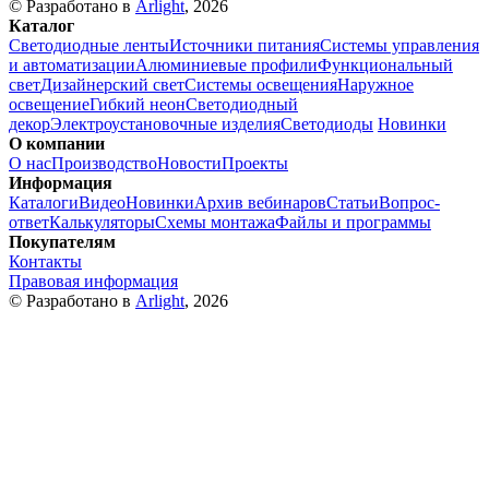
© Разработано в
Arlight
, 2026
Каталог
Светодиодные ленты
Источники питания
Системы управления
и автоматизации
Алюминиевые профили
Функциональный
свет
Дизайнерский свет
Системы освещения
Наружное
освещение
Гибкий неон
Светодиодный
декор
Электроустановочные изделия
Светодиоды
Новинки
О компании
О нас
Производство
Новости
Проекты
Информация
Каталоги
Видео
Новинки
Архив вебинаров
Статьи
Вопрос-
ответ
Калькуляторы
Схемы монтажа
Файлы и программы
Покупателям
Контакты
Правовая информация
© Разработано в
Arlight
, 2026