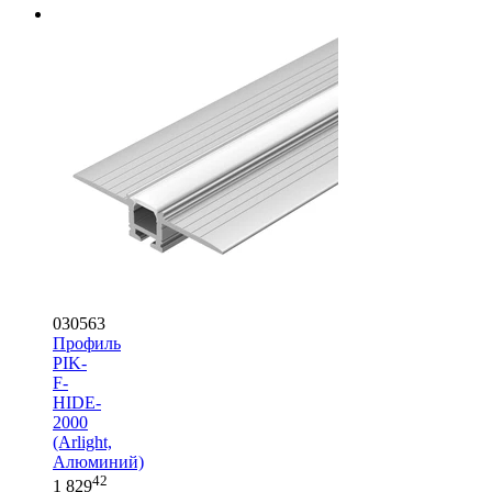
030563
Профиль
PIK-
F-
HIDE-
2000
(Arlight,
Алюминий)
42
1 829