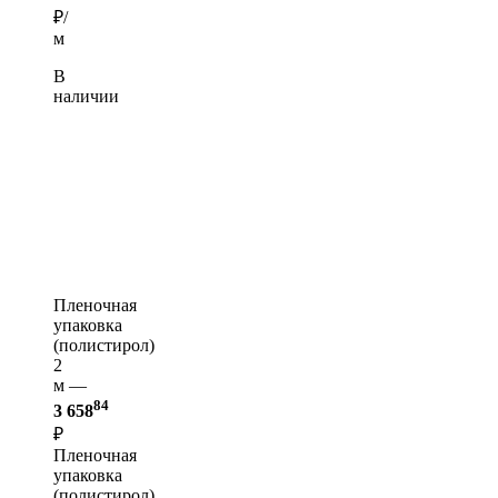
₽/
м
В
наличии
Пленочная
упаковка
(полистирол)
2
м —
84
3 658
₽
Пленочная
упаковка
(полистирол)