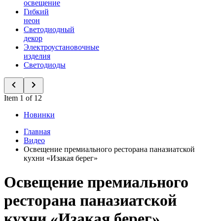
освещение
Гибкий
неон
Светодиодный
декор
Электроустановочные
изделия
Светодиоды
Item 1 of 12
Новинки
Главная
Видео
Освещение премиального ресторана паназиатской
кухни «Изакая берег»
Освещение премиального
ресторана паназиатской
кухни «Изакая берег»