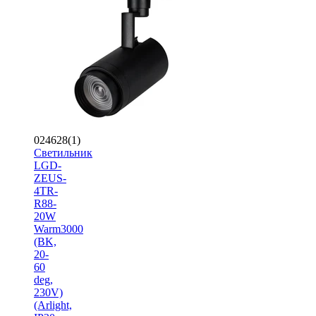
024628(1)
Светильник
LGD-
ZEUS-
4TR-
R88-
20W
Warm3000
(BK,
20-
60
deg,
230V)
(Arlight,