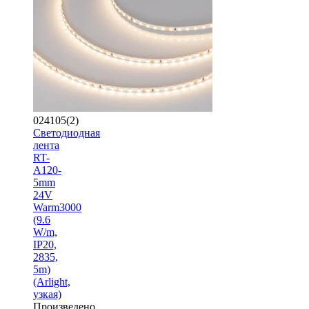
024105(2)
Светодиодная
лента
RT-
A120-
5mm
24V
Warm3000
(9.6
W/m,
IP20,
2835,
5m)
(Arlight,
узкая)
Произведено