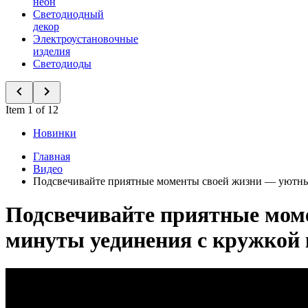
неон
Светодиодный
декор
Электроустановочные
изделия
Светодиоды
Item 1 of 12
Новинки
Главная
Видео
Подсвечивайте приятные моменты своей жизни — уютные 
Подсвечивайте приятные моме
минуты уединения с кружкой к