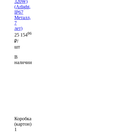
320W)
(Arlight,
IP67
Металл,
7
лет)
96
25 154
₽/
шт
В
наличии
Коробка
(картон)
1