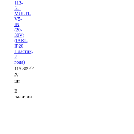
113-
51-
MULTI-
V5-
IN
(20-
30V)
(IARL,
IP20
Пластик,
2
года)
75
115 809
₽/
шт
В
наличии