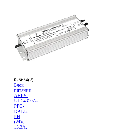
025654(2)
Блок
питания
ARPV-
UH24320A-
PFC-
DALI2-
PH
(24V,
13.3A,