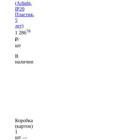
(Arlight,
IP20
Пластик,
5
лет)
78
1 286
₽/
шт
В
наличии
Коробка
(картон)
1
шт —