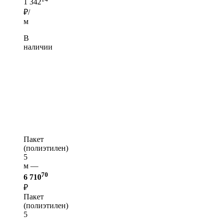
1 342
₽/
м
В
наличии
Пакет
(полиэтилен)
5
м —
70
6 710
₽
Пакет
(полиэтилен)
5