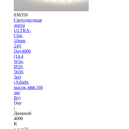
036359
Светодиодная
лента
ULTRA-
C64-
10mm
24V
Day4000
(14.4
W/m,
IP20,
5630,
5m)
(Arlight,
высок.эфф.160
лм/
Вт)
Day
|
Дневной
4000
K
14