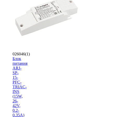
026046(1)
Блок
питания
ARJ-
SP-
15-
PFC-
TRIAC-
INS
(15W,
26-
42V,
0.2-
0.35A)