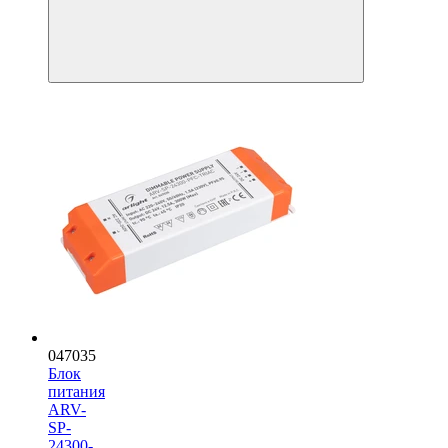
047035
Блок
питания
ARV-
SP-
24300-