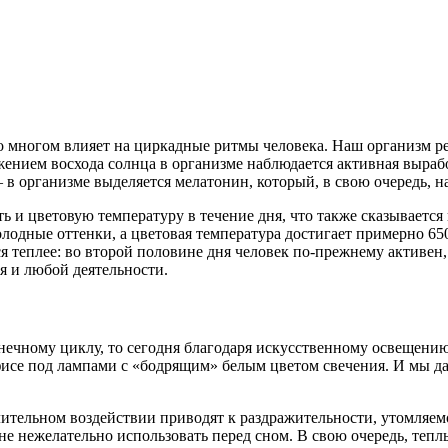
во многом влияет на циркадные ритмы человека. Наш организм р
жением восхода солнца в организме наблюдается активная выраб
 в организме выделяется мелатонин, который, в свою очередь, на
ь и цветовую температуру в течение дня, что также сказывается
олодные оттенки, а цветовая температура достигает примерно 65
я теплее: во второй половине дня человек по-прежнему активен
я и любой деятельности.
нечному циклу, то сегодня благодаря искусственному освещени
 офисе под лампами с «бодрящим» белым цветом свечения. И мы да
длительном воздействии приводят к раздражительности, утомля
йне нежелательно использовать перед сном. В свою очередь, теп