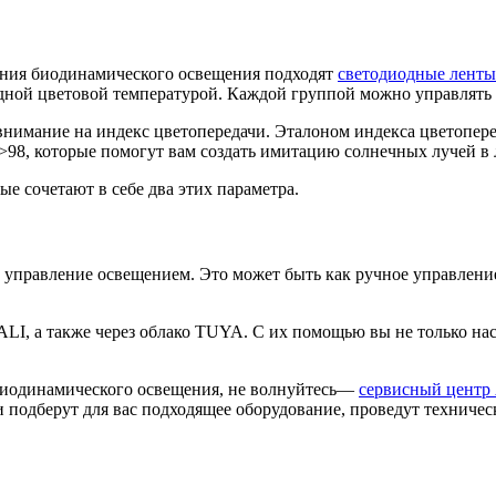
дания биодинамического освещения подходят
светодиодные ленты
лодной цветовой температурой. Каждой группой можно управлять
нимание на индекс цветопередачи. Эталоном индекса цветопере
>98, которые помогут вам создать имитацию солнечных лучей в 
ые сочетают в себе два этих параметра.
управление освещением. Это может быть как ручное управление 
LI, а также через облако TUYA. С их помощью вы не только на
 биодинамического освещения, не волнуйтесь—
сервисный центр 
и подберут для вас подходящее оборудование, проведут технич