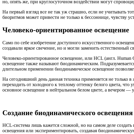
но, опять же, при круглосуточном воздействии могут спровоци
На первый взгляд все не так уж страшно, если не учитывать т
биоритмов может привести не только к бессоннице, чувству ус
Человеко-ориентированное освещение
Само по себе изобретение доступного искусственного освещен
создавали яркое свечение, но и могли заменить естественный св
Человеко-ориентированное освещение, или HCL (англ. Human C
освещение также называют биодинамическим. Подразумевается, 
длительном применении биодинамическое освещение позволяет 
На сегодняшний день данная техника применяется не только в 
переходить от холодного к теплому оттенку белого цвета, что
основное освещение в нейтральном белом цвете, а вечером — 
Создание биодинамического освещения
HCL-система лишь кажется сложной, но на самом деле создать
освещения или экспериментировать, создавая биодинамическую