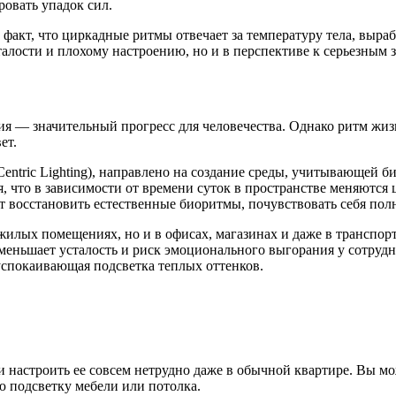
ровать упадок сил.
от факт, что циркадные ритмы отвечает за температуру тела, вы
талости и плохому настроению, но и в перспективе к серьезным 
ия — значительный прогресс для человечества. Однако ритм жиз
ет.
entric Lighting), направлено на создание среды, учитывающей 
что в зависимости от времени суток в пространстве меняются ц
восстановить естественные биоритмы, почувствовать себя полн
жилых помещениях, но и в офисах, магазинах и даже в транспор
 уменьшает усталость и риск эмоционального выгорания у сотруд
успокаивающая подсветка теплых оттенков.
 и настроить ее совсем нетрудно даже в обычной квартире. Вы 
 подсветку мебели или потолка.