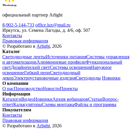
официальный партнер Arlight
8-902-5-144-733
office.lux@mail.ru
Иркутск, ул. Семена Лагоды, д. 4/6, оф. 507
Контакты
Правовая информация
© Разработано в
Arlight
, 2026
Каталог
Светодиодные ленты
Источники питания
Системы управления
и автоматизации
Алюминиевые профили
Функциональный
свет
Дизайнерский свет
Системы освещения
Наружное
освещение
Гибкий неон
Светодиодный
декор
Электроустановочные изделия
Светодиоды
Новинки
О компании
О нас
Производство
Новости
Проекты
Информация
Каталоги
Видео
Новинки
Архив вебинаров
Статьи
Вопрос-
ответ
Калькуляторы
Схемы монтажа
Файлы и программы
Покупателям
Контакты
Правовая информация
© Разработано в
Arlight
, 2026