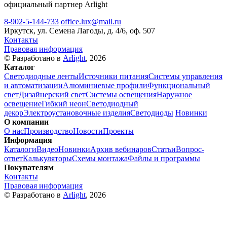
официальный партнер Arlight
8-902-5-144-733
office.lux@mail.ru
Иркутск, ул. Семена Лагоды, д. 4/6, оф. 507
Контакты
Правовая информация
© Разработано в
Arlight
, 2026
Каталог
Светодиодные ленты
Источники питания
Системы управления
и автоматизации
Алюминиевые профили
Функциональный
свет
Дизайнерский свет
Системы освещения
Наружное
освещение
Гибкий неон
Светодиодный
декор
Электроустановочные изделия
Светодиоды
Новинки
О компании
О нас
Производство
Новости
Проекты
Информация
Каталоги
Видео
Новинки
Архив вебинаров
Статьи
Вопрос-
ответ
Калькуляторы
Схемы монтажа
Файлы и программы
Покупателям
Контакты
Правовая информация
© Разработано в
Arlight
, 2026