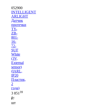
052900
INTELLIGENT
ARLIGHT
Датчик
протечки
TY-
ZB-
801-
16-
72-
SUF
White
(3V,
External
sensor)
(IARL,
IP20
Пластик,
2
года)
39
3 851
₽/
шт