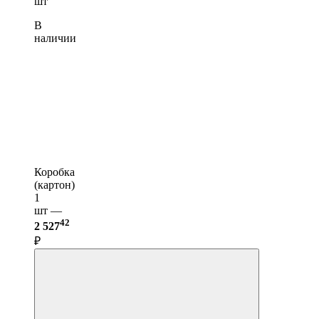
шт
В
наличии
Коробка
(картон)
1
шт —
42
2 527
₽