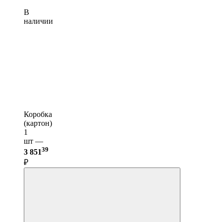
В
наличии
Коробка
(картон)
1
шт —
39
3 851
₽