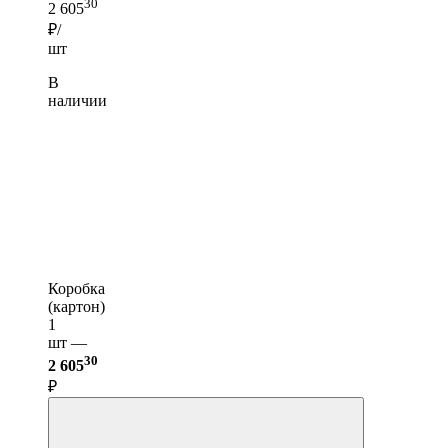
30
2 605
₽/
шт
В
наличии
Коробка
(картон)
1
шт —
30
2 605
₽