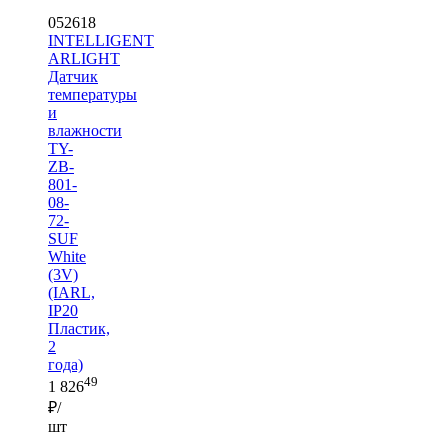
052618
INTELLIGENT
ARLIGHT
Датчик
температуры
и
влажности
TY-
ZB-
801-
08-
72-
SUF
White
(3V)
(IARL,
IP20
Пластик,
2
года)
49
1 826
₽/
шт