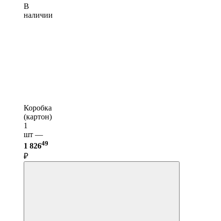
В
наличии
Коробка
(картон)
1
шт —
49
1 826
₽