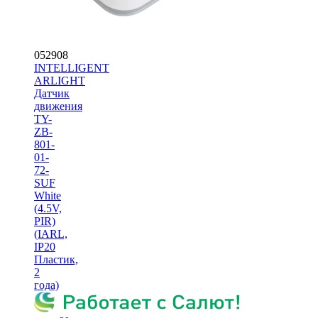
052908
INTELLIGENT
ARLIGHT
Датчик
движения
TY-
ZB-
801-
01-
72-
SUF
White
(4.5V,
PIR)
(IARL,
IP20
Пластик,
2
года)