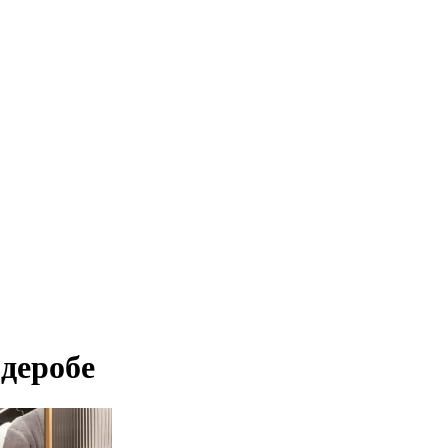
деробе