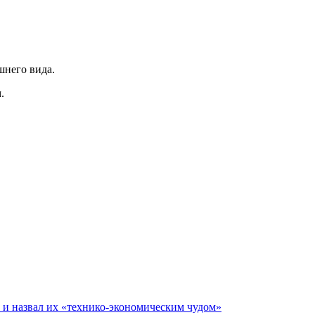
шнего вида.
.
е и назвал их «технико-экономическим чудом»