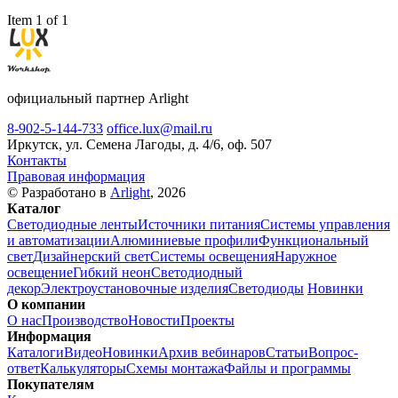
Item 1 of 1
официальный партнер Arlight
8-902-5-144-733
office.lux@mail.ru
Иркутск, ул. Семена Лагоды, д. 4/6, оф. 507
Контакты
Правовая информация
© Разработано в
Arlight
, 2026
Каталог
Светодиодные ленты
Источники питания
Системы управления
и автоматизации
Алюминиевые профили
Функциональный
свет
Дизайнерский свет
Системы освещения
Наружное
освещение
Гибкий неон
Светодиодный
декор
Электроустановочные изделия
Светодиоды
Новинки
О компании
О нас
Производство
Новости
Проекты
Информация
Каталоги
Видео
Новинки
Архив вебинаров
Статьи
Вопрос-
ответ
Калькуляторы
Схемы монтажа
Файлы и программы
Покупателям