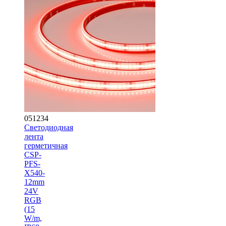
051234
Светодиодная
лента
герметичная
CSP-
PFS-
X540-
12mm
24V
RGB
(15
W/m,