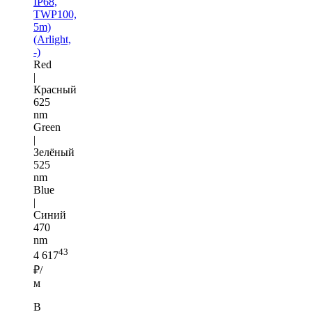
IP68,
TWP100,
5m)
(Arlight,
-)
Red
|
Красный
625
nm
Green
|
Зелёный
525
nm
Blue
|
Синий
470
nm
43
4 617
₽/
м
В