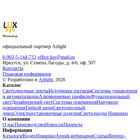
официальный партнер Arlight
8-902-5-144-733
office.lux@mail.ru
Иркутск, ул. Семена Лагоды, д. 4/6, оф. 507
Контакты
Правовая информация
© Разработано в
Arlight
, 2026
Каталог
Светодиодные ленты
Источники питания
Системы управления
и автоматизации
Алюминиевые профили
Функциональный
свет
Дизайнерский свет
Системы освещения
Наружное
освещение
Гибкий неон
Светодиодный
декор
Электроустановочные изделия
Светодиоды
Новинки
О компании
О нас
Производство
Новости
Проекты
Информация
Каталоги
Видео
Новинки
Архив вебинаров
Статьи
Вопрос-