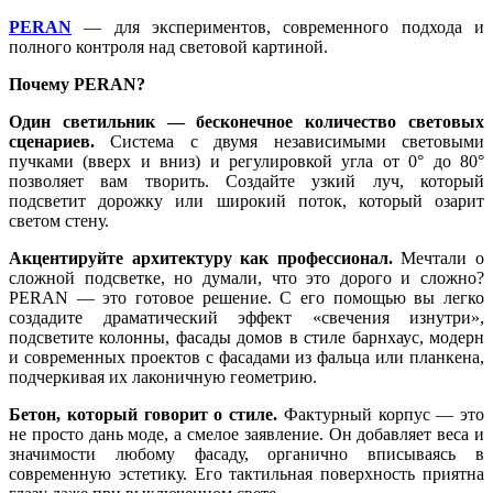
PERAN
— для экспериментов, современного подхода и
полного контроля над световой картиной.
Почему PERAN?
Один светильник — бесконечное количество световых
сценариев.
Система с двумя независимыми световыми
пучками (вверх и вниз) и регулировкой угла от 0° до 80°
позволяет вам творить. Создайте узкий луч, который
подсветит дорожку или широкий поток, который озарит
светом стену.
Акцентируйте архитектуру как профессионал.
Мечтали о
сложной подсветке, но думали, что это дорого и сложно?
PERAN — это готовое решение. С его помощью вы легко
создадите драматический эффект «свечения изнутри»,
подсветите колонны, фасады домов в стиле барнхаус, модерн
и современных проектов с фасадами из фальца или планкена,
подчеркивая их лаконичную геометрию.
Бетон, который говорит о стиле.
Фактурный корпус — это
не просто дань моде, а смелое заявление. Он добавляет веса и
значимости любому фасаду, органично вписываясь в
современную эстетику. Его тактильная поверхность приятна