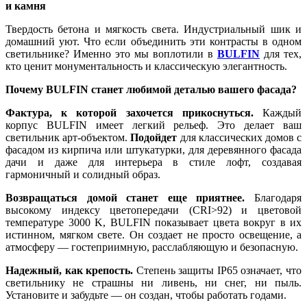
и камня
Твердость бетона и мягкость света. Индустриальный шик и
домашний уют. Что если объединить эти контрасты в одном
светильнике? Именно это мы воплотили в
BULFIN
для тех,
кто ценит монументальность и классическую элегантность.
Почему BULFIN станет любимой деталью вашего фасада?
Фактура, к которой захочется прикоснуться.
Каждый
корпус BULFIN имеет легкий рельеф. Это делает ваш
светильник арт-объектом.
Подойдет
для классических домов с
фасадом из кирпича или штукатурки, для деревянного фасада
дачи и даже для интерьера в стиле лофт, создавая
гармоничный и солидный образ.
Возвращаться домой станет еще приятнее.
Благодаря
высокому индексу цветопередачи (CRI>92) и цветовой
температуре 3000 K, BULFIN показывает цвета вокруг в их
истинном, мягком свете. Он создает не просто освещение, а
атмосферу — гостеприимную, расслабляющую и безопасную.
Надежный, как крепость.
Степень защиты IP65 означает, что
светильнику не страшны ни ливень, ни снег, ни пыль.
Установите и забудьте — он создан, чтобы работать годами.