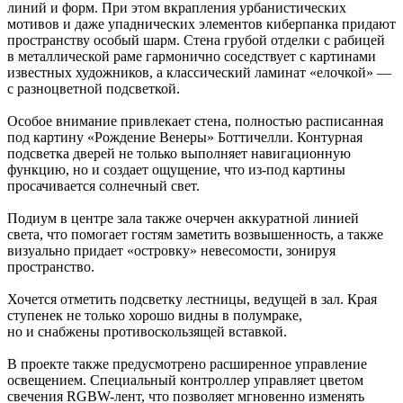
линий и форм. При этом вкрапления урбанистических
мотивов и даже упаднических элементов киберпанка придают
пространству особый шарм. Стена грубой отделки с рабицей
в металлической раме гармонично соседствует с картинами
известных художников, а классический ламинат «елочкой» —
с разноцветной подсветкой.
Особое внимание привлекает стена, полностью расписанная
под картину «Рождение Венеры» Боттичелли. Контурная
подсветка дверей не только выполняет навигационную
функцию, но и создает ощущение, что из-под картины
просачивается солнечный свет.
Подиум в центре зала также очерчен аккуратной линией
света, что помогает гостям заметить возвышенность, а также
визуально придает «островку» невесомости, зонируя
пространство.
Хочется отметить подсветку лестницы, ведущей в зал. Края
ступенек не только хорошо видны в полумраке,
но и снабжены противоскользящей вставкой.
В проекте также предусмотрено расширенное управление
освещением. Специальный контроллер управляет цветом
свечения RGBW-лент, что позволяет мгновенно изменять