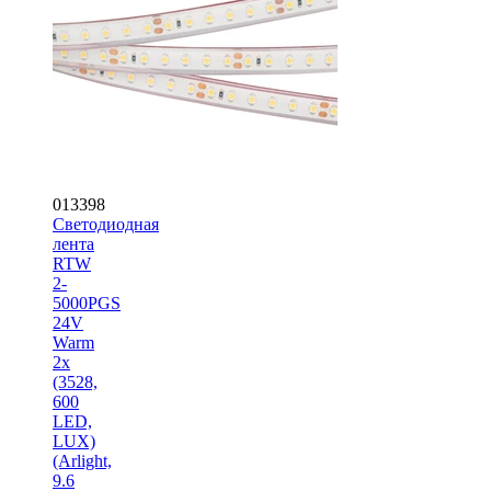
013398
Светодиодная
лента
RTW
2-
5000PGS
24V
Warm
2x
(3528,
600
LED,
LUX)
(Arlight,
9.6