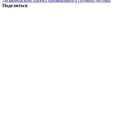
Дизайнерский проект премиального груминг-бутика
Поделиться