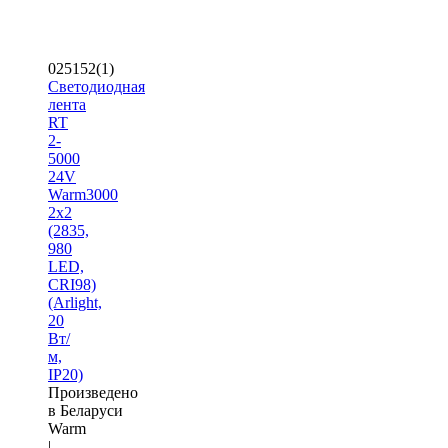
025152(1)
Светодиодная
лента
RT
2-
5000
24V
Warm3000
2x2
(2835,
980
LED,
CRI98)
(Arlight,
20
Вт/
м,
IP20)
Произведено
в Беларуси
Warm
|