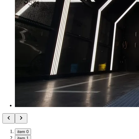
item 0
item 1