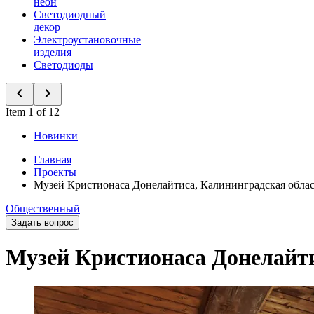
неон
Светодиодный
декор
Электроустановочные
изделия
Светодиоды
Item 1 of 12
Новинки
Главная
Проекты
Музей Кристионаса Донелайтиса, Калининградская облас
Общественный
Задать вопрос
Музей Кристионаса Донелайти