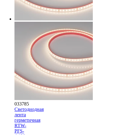
033785
Светодиодная
лента
герметичная
RTW-
PFS-