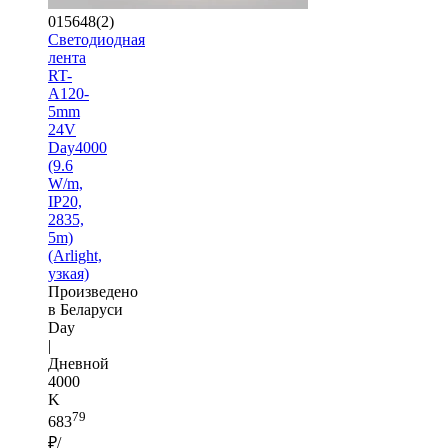
015648(2)
Светодиодная
лента
RT-
A120-
5mm
24V
Day4000
(9.6
W/m,
IP20,
2835,
5m)
(Arlight,
узкая)
Произведено
в Беларуси
Day
|
Дневной
4000
K
79
683
₽/