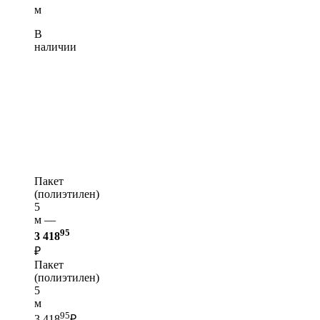
м
В
наличии
Пакет
(полиэтилен)
5
м —
95
3 418
₽
Пакет
(полиэтилен)
5
м
95
3 418
₽