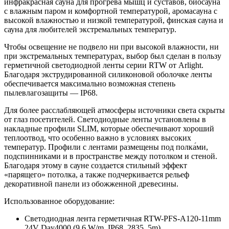
инфракрасная сауна для прогрева мышц и суставов, биосауна
с влажным паром и комфортной температурой, аромасауна с
высокой влажностью и низкой температурой, финская сауна и
сауна для любителей экстремальных температур.
Чтобы освещение не подвело ни при высокой влажности, ни
при экстремальных температурах, выбор был сделан в пользу
герметичной светодиодной ленты серии RTW от Arlight.
Благодаря экструдированной силиконовой оболочке ленты
обеспечивается максимально возможная степень
пылевлагозащиты — IP68.
Для более расслабляющей атмосферы источники света скрыты
от глаз посетителей. Светодиодные ленты установлены в
накладные профили SLIM, которые обеспечивают хороший
теплоотвод, что особенно важно в условиях высоких
температур. Профили с лентами размещены под полка́ми,
подспинниками и в пространстве между потолком и стеной.
Благодаря этому в сауне создается стильный эффект
«парящего» потолка, а также подчеркивается рельеф
декоративной панели из обожженной древесины.
Использованное оборудование:
Светодиодная лента герметичная RTW-PFS-A120-11mm
24V Day4000 (9.6 W/m, IP68, 2835, 5m)