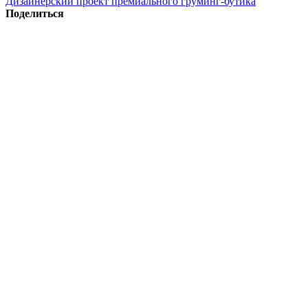
Дизайнерский проект премиального груминг-бутика
Поделиться