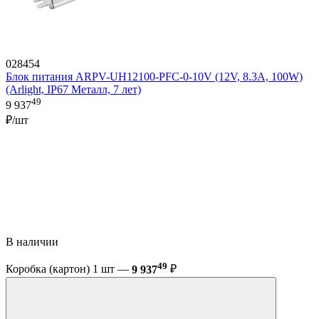
028454
Блок питания ARPV-UH12100-PFC-0-10V (12V, 8.3A, 100W)
(Arlight, IP67 Металл, 7 лет)
49
9 937
₽/шт
В наличии
49
Коробка (картон) 1 шт —
9 937
₽