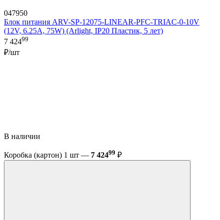
047950
Блок питания ARV-SP-12075-LINEAR-PFC-TRIAC-0-10V
(12V, 6.25A, 75W) (Arlight, IP20 Пластик, 5 лет)
99
7 424
₽/шт
В наличии
99
Коробка (картон) 1 шт —
7 424
₽