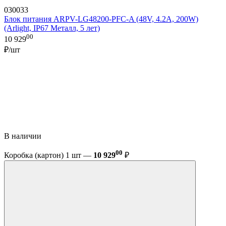
030033
Блок питания ARPV-LG48200-PFC-A (48V, 4.2A, 200W)
(Arlight, IP67 Металл, 5 лет)
00
10 929
₽/шт
В наличии
00
Коробка (картон) 1 шт —
10 929
₽