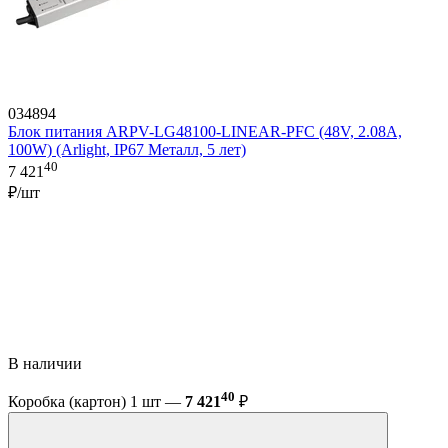
034894
Блок питания ARPV-LG48100-LINEAR-PFC (48V, 2.08A,
100W) (Arlight, IP67 Металл, 5 лет)
40
7 421
₽/шт
В наличии
40
Коробка (картон) 1 шт —
7 421
₽