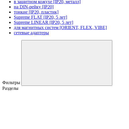
в защитном кожухе [IP20, металл]
на DIN-рейку [IP20]
тонкие [IP20, пластик]
Supreme FLAT [IP20, 5 лет]
Supreme LINEAR [IP20, 5 лет]
для магнитных систем [ORIENT, FLEX, VIBE]
сетевые адаптеры
Фильтры
Разделы