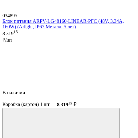
034895
Блок питания ARPV-LG48160-LINEAR-PFC (48V, 3.34A,
160W) (Arlight, IP67 Металл, 5 лет)
15
8 319
₽/шт
В наличии
15
Коробка (картон) 1 шт —
8 319
₽