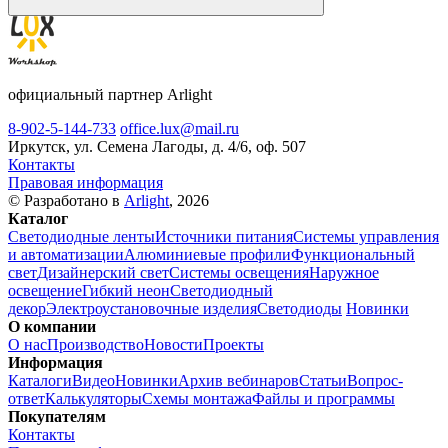
официальный партнер Arlight
8-902-5-144-733
office.lux@mail.ru
Иркутск, ул. Семена Лагоды, д. 4/6, оф. 507
Контакты
Правовая информация
© Разработано в
Arlight
, 2026
Каталог
Светодиодные ленты
Источники питания
Системы управления
и автоматизации
Алюминиевые профили
Функциональный
свет
Дизайнерский свет
Системы освещения
Наружное
освещение
Гибкий неон
Светодиодный
декор
Электроустановочные изделия
Светодиоды
Новинки
О компании
О нас
Производство
Новости
Проекты
Информация
Каталоги
Видео
Новинки
Архив вебинаров
Статьи
Вопрос-
ответ
Калькуляторы
Схемы монтажа
Файлы и программы
Покупателям
Контакты