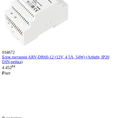
034672
Блок питания ARV-DR60-12 (12V, 4,5A, 54W) (Arlight, IP20
DIN-рейка)
84
4 452
₽/шт