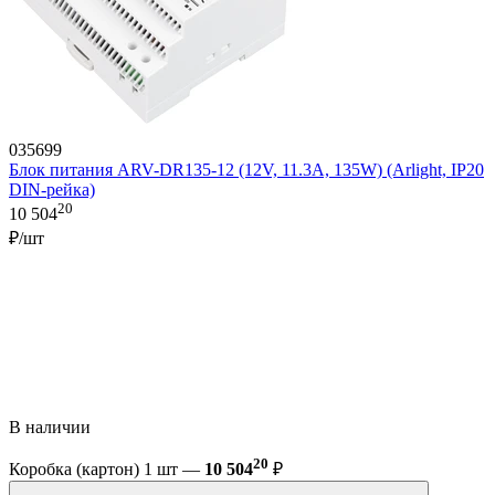
035699
Блок питания ARV-DR135-12 (12V, 11.3A, 135W) (Arlight, IP20
DIN-рейка)
20
10 504
₽/шт
В наличии
20
Коробка (картон) 1 шт —
10 504
₽