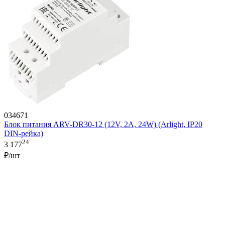
034671
Блок питания ARV-DR30-12 (12V, 2A, 24W) (Arlight, IP20
DIN-рейка)
24
3 177
₽/шт