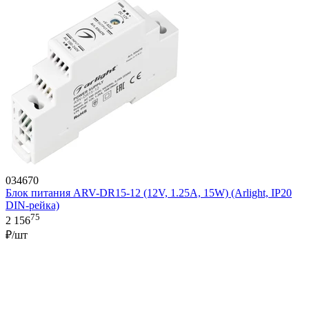
034670
Блок питания ARV-DR15-12 (12V, 1.25A, 15W) (Arlight, IP20
DIN-рейка)
75
2 156
₽/шт