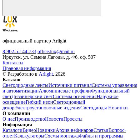
официальный партнер Arlight
8-902-5-144-733
office.lux@mail.ru
Иркутск, ул. Семена Лагоды, д. 4/6, оф. 507
Контакты
Правовая информация
© Разработано в
Arlight
, 2026
Каталог
Светодиодные ленты
Источники питания
Системы управления
и автоматизации
Алюминиевые профили
Функциональный
свет
Дизайнерский свет
Системы освещения
Наружное
освещение
Гибкий неон
Светодиодный
декор
Электроустановочные изделия
Светодиоды
Новинки
О компании
О нас
Производство
Новости
Проекты
Информация
Каталоги
Видео
Новинки
Архив вебинаров
Статьи
Вопрос-
ответ
Калькуляторы
Схемы монтажа
Файлы и программы