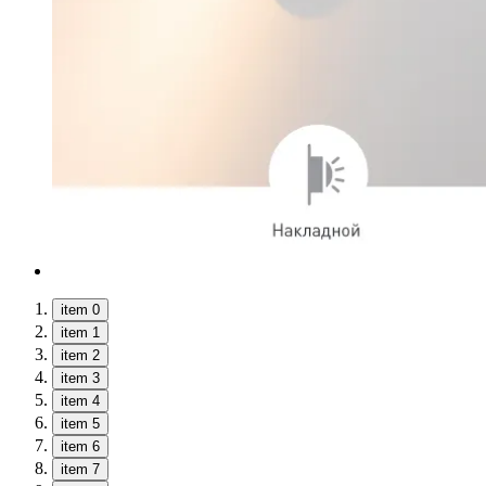
item 0
item 1
item 2
item 3
item 4
item 5
item 6
item 7