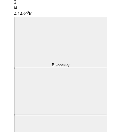
2
м
50
4 148
₽
В корзину