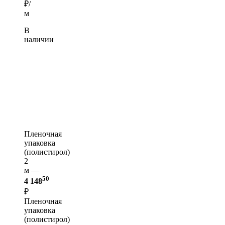
₽/
м
В
наличии
Пленочная
упаковка
(полистирол)
2
м —
50
4 148
₽
Пленочная
упаковка
(полистирол)