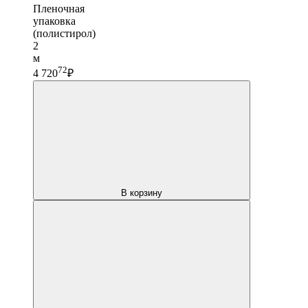
Пленочная
упаковка
(полистирол)
2
м
72
4 720
₽
В корзину