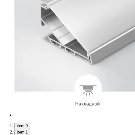
item 0
item 1