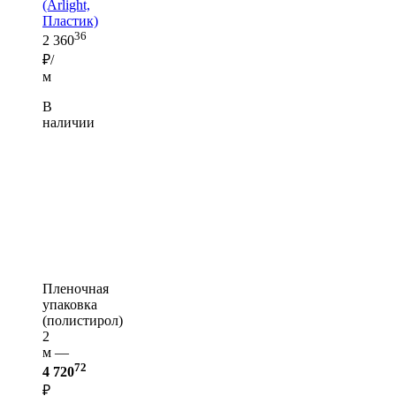
(Arlight,
Пластик)
36
2 360
₽/
м
В
наличии
Пленочная
упаковка
(полистирол)
2
м —
72
4 720
₽