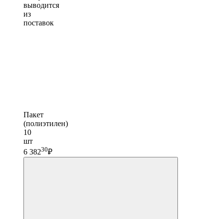
выводится
из
поставок
Пакет
(полиэтилен)
10
шт
30
6 382
₽