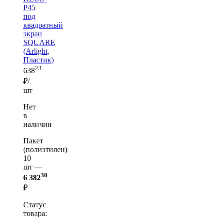
P45
под
квадратный
экран
SQUARE
(Arlight,
Пластик)
23
638
₽/
шт
Нет
в
наличии
Пакет
(полиэтилен)
10
шт —
30
6 382
₽
Статус
товара: