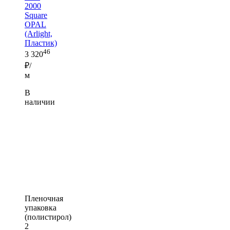
2000
Square
OPAL
(Arlight,
Пластик)
46
3 320
₽/
м
В
наличии
Пленочная
упаковка
(полистирол)
2