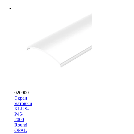
020900
Экран
матовый
KLUS-
P45-
2000
Round
OPAL