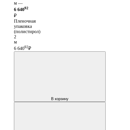
м —
92
6 640
₽
Пленочная
упаковка
(полистирол)
2
м
92
6 640
₽
В корзину