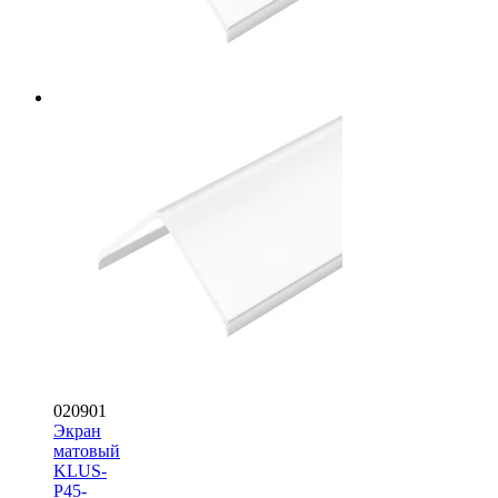
020901
Экран
матовый
KLUS-
P45-