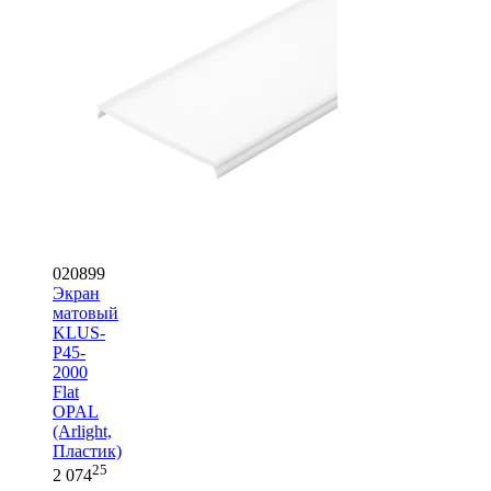
020899
Экран
матовый
KLUS-
P45-
2000
Flat
OPAL
(Arlight,
Пластик)
25
2 074