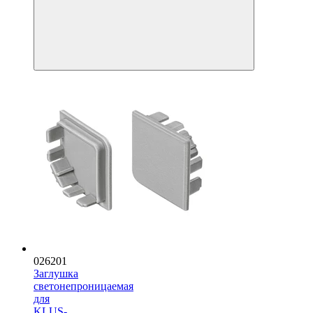
026201
Заглушка
светонепроницаемая
для
KLUS-