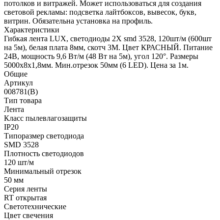
потолков и витражей. Может использоваться для создания
световой рекламы: подсветка лайтбоксов, вывесок, букв,
витрин. Обязательна установка на профиль.
Характеристики
Гибкая лента LUX, светодиоды 2X smd 3528, 120шт/м (600шт
на 5м), белая плата 8мм, скотч 3М. Цвет КРАСНЫЙ. Питание
24В, мощность 9,6 Вт/м (48 Вт на 5м), угол 120°. Размеры
5000х8х1,8мм. Мин.отрезок 50мм (6 LED). Цена за 1м.
Общие
Артикул
008781(B)
Тип товара
Лента
Класс пылевлагозащиты
IP20
Типоразмер светодиода
SMD 3528
Плотность светодиодов
120 шт/м
Минимальный отрезок
50 мм
Серия ленты
RT открытая
Светотехнические
Цвет свечения