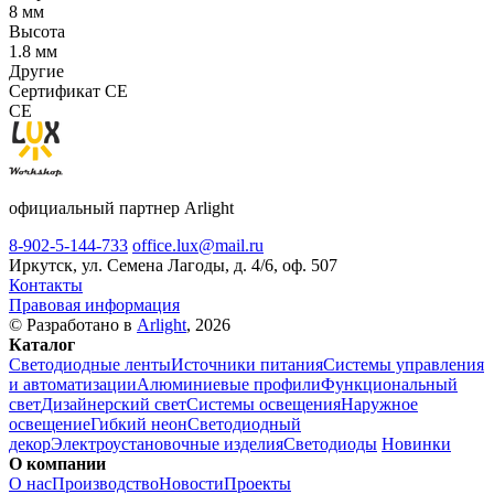
8 мм
Высота
1.8 мм
Другие
Сертификат CE
CE
официальный партнер Arlight
8-902-5-144-733
office.lux@mail.ru
Иркутск, ул. Семена Лагоды, д. 4/6, оф. 507
Контакты
Правовая информация
© Разработано в
Arlight
, 2026
Каталог
Светодиодные ленты
Источники питания
Системы управления
и автоматизации
Алюминиевые профили
Функциональный
свет
Дизайнерский свет
Системы освещения
Наружное
освещение
Гибкий неон
Светодиодный
декор
Электроустановочные изделия
Светодиоды
Новинки
О компании
О нас
Производство
Новости
Проекты