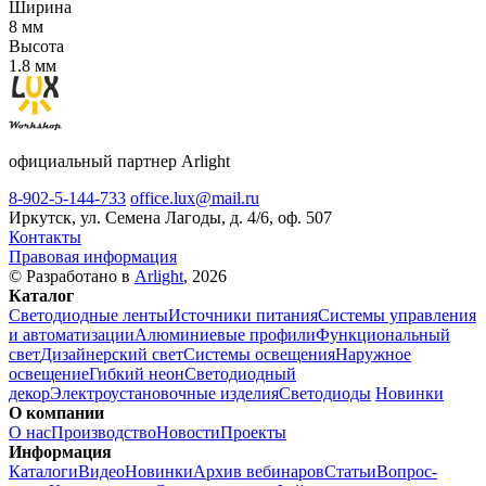
Ширина
8 мм
Высота
1.8 мм
официальный партнер Arlight
8-902-5-144-733
office.lux@mail.ru
Иркутск, ул. Семена Лагоды, д. 4/6, оф. 507
Контакты
Правовая информация
© Разработано в
Arlight
, 2026
Каталог
Светодиодные ленты
Источники питания
Системы управления
и автоматизации
Алюминиевые профили
Функциональный
свет
Дизайнерский свет
Системы освещения
Наружное
освещение
Гибкий неон
Светодиодный
декор
Электроустановочные изделия
Светодиоды
Новинки
О компании
О нас
Производство
Новости
Проекты
Информация
Каталоги
Видео
Новинки
Архив вебинаров
Статьи
Вопрос-