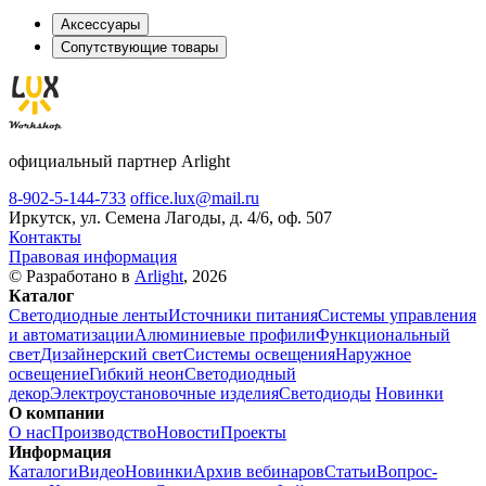
Аксессуары
Сопутствующие товары
официальный партнер Arlight
8-902-5-144-733
office.lux@mail.ru
Иркутск, ул. Семена Лагоды, д. 4/6, оф. 507
Контакты
Правовая информация
© Разработано в
Arlight
, 2026
Каталог
Светодиодные ленты
Источники питания
Системы управления
и автоматизации
Алюминиевые профили
Функциональный
свет
Дизайнерский свет
Системы освещения
Наружное
освещение
Гибкий неон
Светодиодный
декор
Электроустановочные изделия
Светодиоды
Новинки
О компании
О нас
Производство
Новости
Проекты
Информация
Каталоги
Видео
Новинки
Архив вебинаров
Статьи
Вопрос-