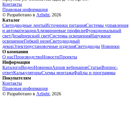
Контакты
Правовая информация
© Разработано в
Arlight
, 2026
Каталог
Светодиодные ленты
Источники питания
Системы управления
и автоматизации
Алюминиевые профили
Функциональный
свет
Дизайнерский свет
Системы освещения
Наружное
освещение
Гибкий неон
Светодиодный
декор
Электроустановочные изделия
Светодиоды
Новинки
О компании
О нас
Производство
Новости
Проекты
Информация
Каталоги
Видео
Новинки
Архив вебинаров
Статьи
Вопрос-
ответ
Калькуляторы
Схемы монтажа
Файлы и программы
Покупателям
Контакты
Правовая информация
© Разработано в
Arlight
, 2026