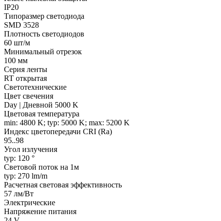
IP20
Типоразмер светодиода
SMD 3528
Плотность светодиодов
60 шт/м
Минимальный отрезок
100 мм
Серия ленты
RT открытая
Светотехнические
Цвет свечения
Day | Дневной 5000 K
Цветовая температура
min: 4800 K; typ: 5000 K; max: 5200 K
Индекс цветопередачи CRI (Ra)
95..98
Угол излучения
typ: 120 °
Световой поток на 1м
typ: 270 lm/m
Расчетная световая эффективность
57 лм/Вт
Электрические
Напряжение питания
24 V