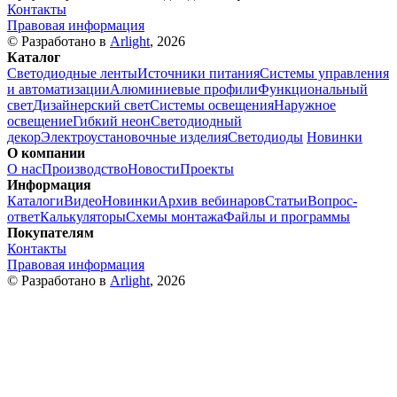
Контакты
Правовая информация
© Разработано в
Arlight
, 2026
Каталог
Светодиодные ленты
Источники питания
Системы управления
и автоматизации
Алюминиевые профили
Функциональный
свет
Дизайнерский свет
Системы освещения
Наружное
освещение
Гибкий неон
Светодиодный
декор
Электроустановочные изделия
Светодиоды
Новинки
О компании
О нас
Производство
Новости
Проекты
Информация
Каталоги
Видео
Новинки
Архив вебинаров
Статьи
Вопрос-
ответ
Калькуляторы
Схемы монтажа
Файлы и программы
Покупателям
Контакты
Правовая информация
© Разработано в
Arlight
, 2026