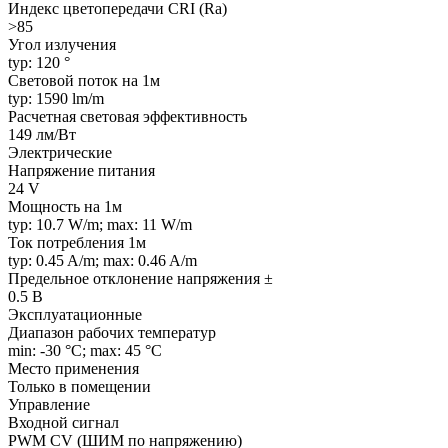
Индекс цветопередачи CRI (Ra)
>85
Угол излучения
typ: 120 °
Световой поток на 1м
typ: 1590 lm/m
Расчетная световая эффективность
149 лм/Вт
Электрические
Напряжение питания
24 V
Мощность на 1м
typ: 10.7 W/m; max: 11 W/m
Ток потребления 1м
typ: 0.45 A/m; max: 0.46 A/m
Предельное отклонение напряжения ±
0.5 В
Эксплуатационные
Диапазон рабочих температур
min: -30 °C; max: 45 °C
Место применения
Только в помещении
Управление
Входной сигнал
PWM СV (ШИМ по напряжению)