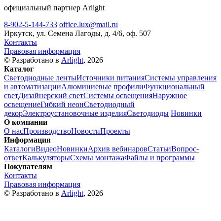
официальный партнер Arlight
8-902-5-144-733
office.lux@mail.ru
Иркутск, ул. Семена Лагоды, д. 4/6, оф. 507
Контакты
Правовая информация
© Разработано в
Arlight
, 2026
Каталог
Светодиодные ленты
Источники питания
Системы управления
и автоматизации
Алюминиевые профили
Функциональный
свет
Дизайнерский свет
Системы освещения
Наружное
освещение
Гибкий неон
Светодиодный
декор
Электроустановочные изделия
Светодиоды
Новинки
О компании
О нас
Производство
Новости
Проекты
Информация
Каталоги
Видео
Новинки
Архив вебинаров
Статьи
Вопрос-
ответ
Калькуляторы
Схемы монтажа
Файлы и программы
Покупателям
Контакты
Правовая информация
© Разработано в
Arlight
, 2026