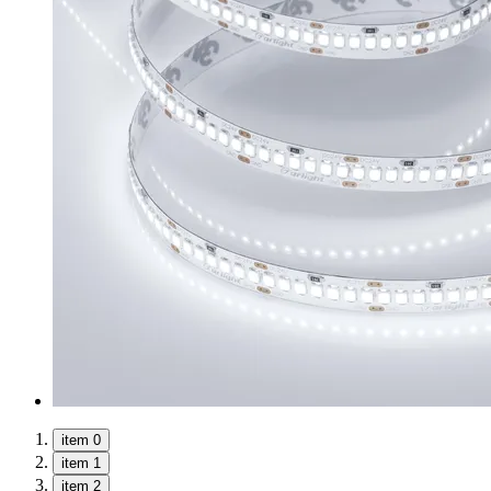
item 0
item 1
item 2