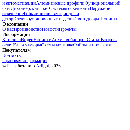
и автоматизации
Алюминиевые профили
Функциональный
свет
Дизайнерский свет
Системы освещения
Наружное
освещение
Гибкий неон
Светодиодный
декор
Электроустановочные изделия
Светодиоды
Новинки
О компании
О нас
Производство
Новости
Проекты
Информация
Каталоги
Видео
Новинки
Архив вебинаров
Статьи
Вопрос-
ответ
Калькуляторы
Схемы монтажа
Файлы и программы
Покупателям
Контакты
Правовая информация
© Разработано в
Arlight
, 2026