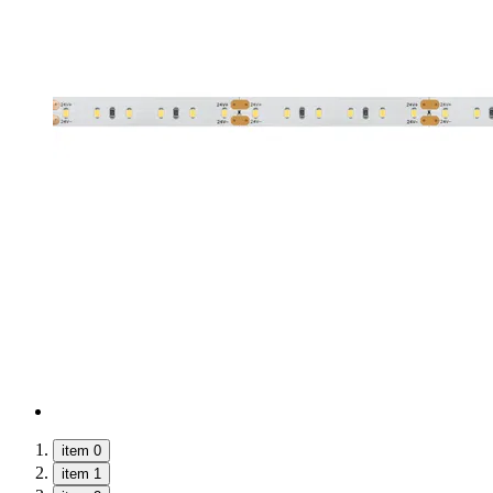
item 0
item 1