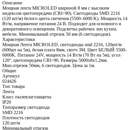
Описание
Мощная лента MICROLED шириной 8 мм с высоким
индексом цветопередачи (CRI>90). Светодиоды SMD 2216
(120 шт/м) белого цвета свечения (5500–6000 K). Мощность 14
Вт/м, напряжение питания 24 В. Подходит для основного и
декоративного освещения. Подсветка рабочих зон кухни,
мебели. Минимальный отрезок 50 мм (6 светодиодов).
Характеристики
Мощная Лента MICROLED, светодиоды smd 2216, 120шт/м
(600шт на 5м), белая плата 8мм, скотч 3М. Цвет БЕЛЫЙ 5500-
6000K. Питание 24V, мощность 14 Вт/м (70 Вт на 5м), угол
120°, цветопередача CRI>90. Размеры 5000х8х1.2мм.
Мин.отрезок 50мм, 6 светодиодов. Цена за 1м.
Общие
Артикул
024426
Тип товара
Лента
Класс пылевлагозащиты
IP20
Типоразмер светодиода
SMD 2216
Плотность светодиодов
120 шт/м
Минимальный отрезок