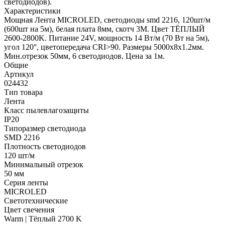
светодиодов).
Характеристики
Мощная Лента MICROLED, светодиоды smd 2216, 120шт/м
(600шт на 5м), белая плата 8мм, скотч 3М. Цвет ТЁПЛЫЙ
2600-2800K. Питание 24V, мощность 14 Вт/м (70 Вт на 5м),
угол 120°, цветопередача CRI>90. Размеры 5000х8х1.2мм.
Мин.отрезок 50мм, 6 светодиодов. Цена за 1м.
Общие
Артикул
024432
Тип товара
Лента
Класс пылевлагозащиты
IP20
Типоразмер светодиода
SMD 2216
Плотность светодиодов
120 шт/м
Минимальный отрезок
50 мм
Серия ленты
MICROLED
Светотехнические
Цвет свечения
Warm | Тёплый 2700 K