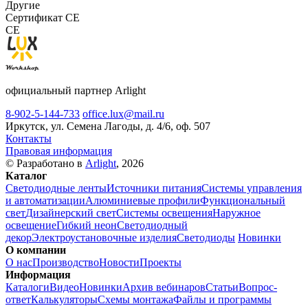
Другие
Сертификат CE
CE
официальный партнер Arlight
8-902-5-144-733
office.lux@mail.ru
Иркутск, ул. Семена Лагоды, д. 4/6, оф. 507
Контакты
Правовая информация
© Разработано в
Arlight
, 2026
Каталог
Светодиодные ленты
Источники питания
Системы управления
и автоматизации
Алюминиевые профили
Функциональный
свет
Дизайнерский свет
Системы освещения
Наружное
освещение
Гибкий неон
Светодиодный
декор
Электроустановочные изделия
Светодиоды
Новинки
О компании
О нас
Производство
Новости
Проекты
Информация
Каталоги
Видео
Новинки
Архив вебинаров
Статьи
Вопрос-
ответ
Калькуляторы
Схемы монтажа
Файлы и программы