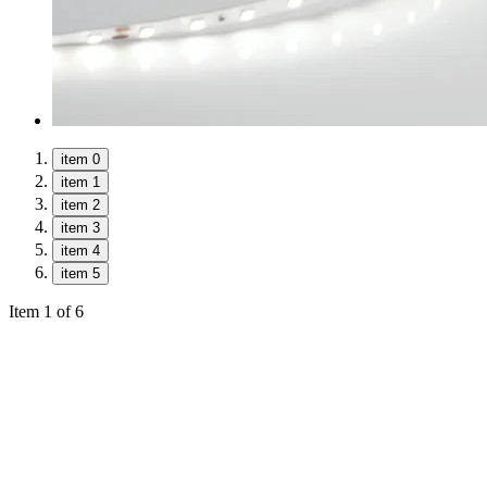
item 0
item 1
item 2
item 3
item 4
item 5
Item 1 of 6