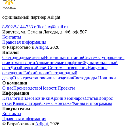
официальный партнер Arlight
8-902-5-144-733
office.lux@mail.ru
Иркутск, ул. Семена Лагоды, д. 4/6, оф. 507
Контакты
Правовая информация
© Разработано в
Arlight
, 2026
Каталог
Светодиодные ленты
Источники питания
Системы управления
и автоматизации
Алюминиевые профили
Функциональный
свет
Дизайнерский свет
Системы освещения
Наружное
освещение
Гибкий неон
Светодиодный
декор
Электроустановочные изделия
Светодиоды
Новинки
О компании
О нас
Производство
Новости
Проекты
Информация
Каталоги
Видео
Новинки
Архив вебинаров
Статьи
Вопрос-
ответ
Калькуляторы
Схемы монтажа
Файлы и программы
Покупателям
Контакты
Правовая информация
© Разработано в
Arlight
, 2026