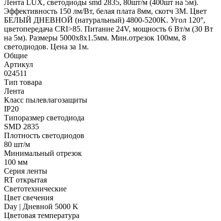
Лента LUX, светодиоды smd 2835, 80шт/м (400шт на 5м).
Эффективность 150 лм/Вт, белая плата 8мм, скотч 3М. Цвет
БЕЛЫЙ ДНЕВНОЙ (натуральный) 4800-5200K. Угол 120°,
цветопередача CRI>85. Питание 24V, мощность 6 Вт/м (30 Вт
на 5м). Размеры 5000х8х1.5мм. Мин.отрезок 100мм, 8
светодиодов. Цена за 1м.
Общие
Артикул
024511
Тип товара
Лента
Класс пылевлагозащиты
IP20
Типоразмер светодиода
SMD 2835
Плотность светодиодов
80 шт/м
Минимальный отрезок
100 мм
Серия ленты
RT открытая
Светотехнические
Цвет свечения
Day | Дневной 5000 K
Цветовая температура