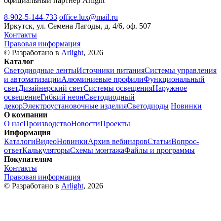
официальный партнер Arlight
8-902-5-144-733
office.lux@mail.ru
Иркутск, ул. Семена Лагоды, д. 4/6, оф. 507
Контакты
Правовая информация
© Разработано в
Arlight
, 2026
Каталог
Светодиодные ленты
Источники питания
Системы управления
и автоматизации
Алюминиевые профили
Функциональный
свет
Дизайнерский свет
Системы освещения
Наружное
освещение
Гибкий неон
Светодиодный
декор
Электроустановочные изделия
Светодиоды
Новинки
О компании
О нас
Производство
Новости
Проекты
Информация
Каталоги
Видео
Новинки
Архив вебинаров
Статьи
Вопрос-
ответ
Калькуляторы
Схемы монтажа
Файлы и программы
Покупателям
Контакты
Правовая информация
© Разработано в
Arlight
, 2026