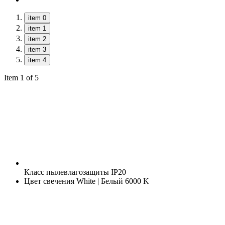
item 0
item 1
item 2
item 3
item 4
Item 1 of 5
Класс пылевлагозащиты
IP20
Цвет свечения
White | Белый 6000 K