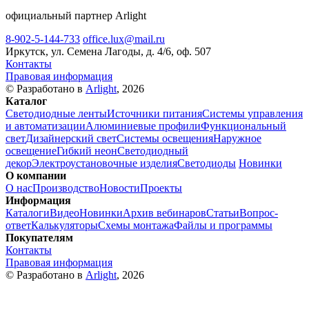
официальный партнер Arlight
8-902-5-144-733
office.lux@mail.ru
Иркутск, ул. Семена Лагоды, д. 4/6, оф. 507
Контакты
Правовая информация
© Разработано в
Arlight
, 2026
Каталог
Светодиодные ленты
Источники питания
Системы управления
и автоматизации
Алюминиевые профили
Функциональный
свет
Дизайнерский свет
Системы освещения
Наружное
освещение
Гибкий неон
Светодиодный
декор
Электроустановочные изделия
Светодиоды
Новинки
О компании
О нас
Производство
Новости
Проекты
Информация
Каталоги
Видео
Новинки
Архив вебинаров
Статьи
Вопрос-
ответ
Калькуляторы
Схемы монтажа
Файлы и программы
Покупателям
Контакты
Правовая информация
© Разработано в
Arlight
, 2026