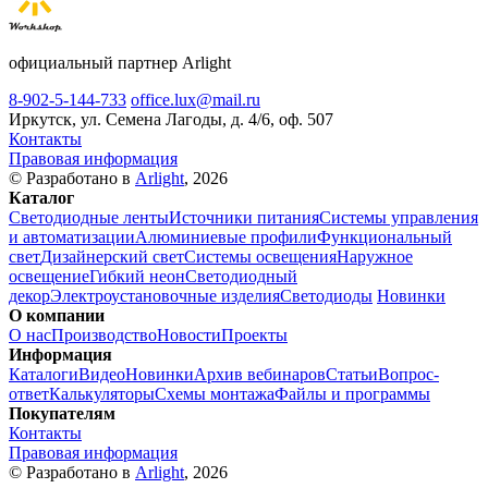
официальный партнер Arlight
8-902-5-144-733
office.lux@mail.ru
Иркутск, ул. Семена Лагоды, д. 4/6, оф. 507
Контакты
Правовая информация
© Разработано в
Arlight
, 2026
Каталог
Светодиодные ленты
Источники питания
Системы управления
и автоматизации
Алюминиевые профили
Функциональный
свет
Дизайнерский свет
Системы освещения
Наружное
освещение
Гибкий неон
Светодиодный
декор
Электроустановочные изделия
Светодиоды
Новинки
О компании
О нас
Производство
Новости
Проекты
Информация
Каталоги
Видео
Новинки
Архив вебинаров
Статьи
Вопрос-
ответ
Калькуляторы
Схемы монтажа
Файлы и программы
Покупателям
Контакты
Правовая информация
© Разработано в
Arlight
, 2026