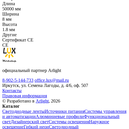
Длина
50000 мм
Ширина
8 мм
Высота
1.8 мм
Другие
Сертификат CE
CE
официальный партнер Arlight
8-902-5-144-733
office.lux@mail.ru
Иркутск, ул. Семена Лагоды, д. 4/6, оф. 507
Контакты
Правовая информация
© Разработано в
Arlight
, 2026
Каталог
Светодиодные ленты
Источники питания
Системы управления
и автоматизации
Алюминиевые профили
Функциональный
свет
Дизайнерский свет
Системы освещения
Наружное
освещение
Гибкий неон
Светодиодный