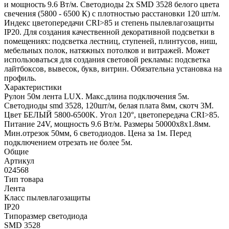
и мощность 9.6 Вт/м. Светодиоды 2x SMD 3528 белого цвета
свечения (5800 - 6500 К) с плотностью расстановки 120 шт/м.
Индекс цветопередачи CRI>85 и степень пылевлагозащиты
IP20. Для создания качественной декоративной подсветки в
помещениях: подсветка лестниц, ступеней, плинтусов, ниш,
мебельных полок, натяжных потолков и витражей. Может
использоваться для создания световой рекламы: подсветка
лайтбоксов, вывесок, букв, витрин. Обязательна установка на
профиль.
Характеристики
Рулон 50м лента LUX. Макс.длина подключения 5м.
Светодиоды smd 3528, 120шт/м, белая плата 8мм, скотч 3М.
Цвет БЕЛЫЙ 5800-6500K. Угол 120°, цветопередача CRI>85.
Питание 24V, мощность 9.6 Вт/м. Размеры 50000х8х1.8мм.
Мин.отрезок 50мм, 6 светодиодов. Цена за 1м. Перед
подключением отрезать не более 5м.
Общие
Артикул
024568
Тип товара
Лента
Класс пылевлагозащиты
IP20
Типоразмер светодиода
SMD 3528