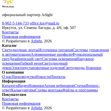
официальный партнер Arlight
8-902-5-144-733
office.lux@mail.ru
Иркутск, ул. Семена Лагоды, д. 4/6, оф. 507
Контакты
Правовая информация
© Разработано в
Arlight
, 2026
Каталог
Светодиодные ленты
Источники питания
Системы управления
и автоматизации
Алюминиевые профили
Функциональный
свет
Дизайнерский свет
Системы освещения
Наружное
освещение
Гибкий неон
Светодиодный
декор
Электроустановочные изделия
Светодиоды
Новинки
О компании
О нас
Производство
Новости
Проекты
Информация
Каталоги
Видео
Новинки
Архив вебинаров
Статьи
Вопрос-
ответ
Калькуляторы
Схемы монтажа
Файлы и программы
Покупателям
Контакты
Правовая информация
© Разработано в
Arlight
, 2026