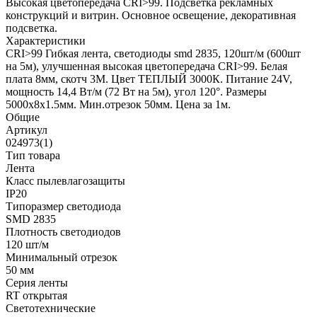
Высокая цветопередача CRI>99. Подсветка рекламных
конструкций и витрин. Основное освещение, декоративная
подсветка.
Характеристики
CRI>99 Гибкая лента, светодиоды smd 2835, 120шт/м (600шт
на 5м), улучшенная высокая цветопередача CRI>99. Белая
плата 8мм, скотч 3М. Цвет ТЕПЛЫЙ 3000К. Питание 24V,
мощность 14,4 Вт/м (72 Вт на 5м), угол 120°. Размеры
5000х8х1.5мм. Мин.отрезок 50мм. Цена за 1м.
Общие
Артикул
024973(1)
Тип товара
Лента
Класс пылевлагозащиты
IP20
Типоразмер светодиода
SMD 2835
Плотность светодиодов
120 шт/м
Минимальный отрезок
50 мм
Серия ленты
RT открытая
Светотехнические