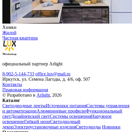
Химки
Жилой
Частная квартира
официальный партнер Arlight
8-902-5-144-733
office.lux@mail.ru
Иркутск, ул. Семена Лагоды, д. 4/6, оф. 507
Контакты
Правовая информация
© Разработано в
Arlight
, 2026
Каталог
Светодиодные ленты
Источники питания
Системы управления
и автоматизации
Алюминиевые профили
Функциональный
свет
Дизайнерский свет
Системы освещения
Наружное
освещение
Гибкий неон
Светодиодный
декор
Электроустановочные изделия
Светодиоды
Новинки