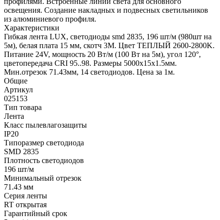
профилями. Встроенные линии света для основного
освещения. Создание накладных и подвесных светильников
из алюминиевого профиля.
Характеристики
Гибкая лента LUX, светодиоды smd 2835, 196 шт/м (980шт на
5м), белая плата 15 мм, скотч 3М. Цвет ТЕПЛЫЙ 2600-2800K.
Питание 24V, мощность 20 Вт/м (100 Вт на 5м), угол 120°,
цветопередача CRI 95..98. Размеры 5000х15x1.5мм.
Мин.отрезок 71.43мм, 14 светодиодов. Цена за 1м.
Общие
Артикул
025153
Тип товара
Лента
Класс пылевлагозащиты
IP20
Типоразмер светодиода
SMD 2835
Плотность светодиодов
196 шт/м
Минимальный отрезок
71.43 мм
Серия ленты
RT открытая
Гарантийный срок