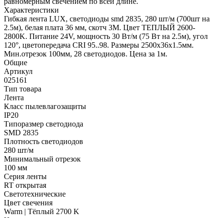
равномерным свечением по всей длине.
Характеристики
Гибкая лента LUX, светодиоды smd 2835, 280 шт/м (700шт на
2.5м), белая плата 36 мм, скотч 3М. Цвет ТЕПЛЫЙ 2600-
2800K. Питание 24V, мощность 30 Вт/м (75 Вт на 2.5м), угол
120°, цветопередача CRI 95..98. Размеры 2500х36x1.5мм.
Мин.отрезок 100мм, 28 светодиодов. Цена за 1м.
Общие
Артикул
025161
Тип товара
Лента
Класс пылевлагозащиты
IP20
Типоразмер светодиода
SMD 2835
Плотность светодиодов
280 шт/м
Минимальный отрезок
100 мм
Серия ленты
RT открытая
Светотехнические
Цвет свечения
Warm | Тёплый 2700 K