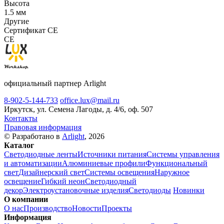
Высота
1.5 мм
Другие
Сертификат CE
CE
официальный партнер Arlight
8-902-5-144-733
office.lux@mail.ru
Иркутск, ул. Семена Лагоды, д. 4/6, оф. 507
Контакты
Правовая информация
© Разработано в
Arlight
, 2026
Каталог
Светодиодные ленты
Источники питания
Системы управления
и автоматизации
Алюминиевые профили
Функциональный
свет
Дизайнерский свет
Системы освещения
Наружное
освещение
Гибкий неон
Светодиодный
декор
Электроустановочные изделия
Светодиоды
Новинки
О компании
О нас
Производство
Новости
Проекты
Информация