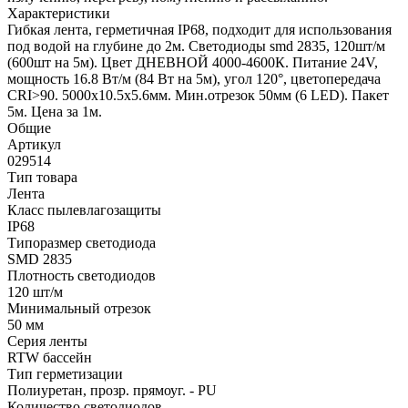
Характеристики
Гибкая лента, герметичная IP68, подходит для использования
под водой на глубине до 2м. Светодиоды smd 2835, 120шт/м
(600шт на 5м). Цвет ДНЕВНОЙ 4000-4600К. Питание 24V,
мощность 16.8 Вт/м (84 Вт на 5м), угол 120°, цветопередача
CRI>90. 5000х10.5х5.6мм. Мин.отрезок 50мм (6 LED). Пакет
5м. Цена за 1м.
Общие
Артикул
029514
Тип товара
Лента
Класс пылевлагозащиты
IP68
Типоразмер светодиода
SMD 2835
Плотность светодиодов
120 шт/м
Минимальный отрезок
50 мм
Серия ленты
RTW бассейн
Тип герметизации
Полиуретан, прозр. прямоуг. - PU
Количество светодиодов