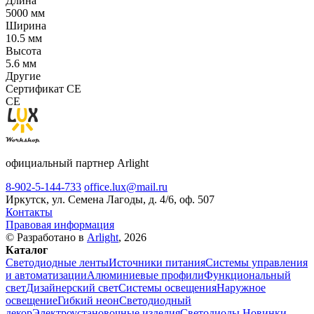
Длина
5000 мм
Ширина
10.5 мм
Высота
5.6 мм
Другие
Сертификат CE
CE
официальный партнер Arlight
8-902-5-144-733
office.lux@mail.ru
Иркутск, ул. Семена Лагоды, д. 4/6, оф. 507
Контакты
Правовая информация
© Разработано в
Arlight
, 2026
Каталог
Светодиодные ленты
Источники питания
Системы управления
и автоматизации
Алюминиевые профили
Функциональный
свет
Дизайнерский свет
Системы освещения
Наружное
освещение
Гибкий неон
Светодиодный
декор
Электроустановочные изделия
Светодиоды
Новинки