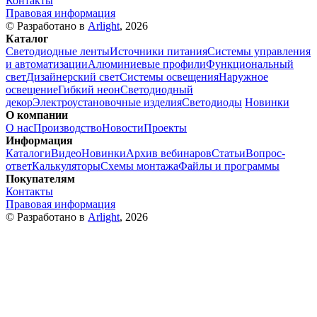
Контакты
Правовая информация
© Разработано в
Arlight
, 2026
Каталог
Светодиодные ленты
Источники питания
Системы управления
и автоматизации
Алюминиевые профили
Функциональный
свет
Дизайнерский свет
Системы освещения
Наружное
освещение
Гибкий неон
Светодиодный
декор
Электроустановочные изделия
Светодиоды
Новинки
О компании
О нас
Производство
Новости
Проекты
Информация
Каталоги
Видео
Новинки
Архив вебинаров
Статьи
Вопрос-
ответ
Калькуляторы
Схемы монтажа
Файлы и программы
Покупателям
Контакты
Правовая информация
© Разработано в
Arlight
, 2026