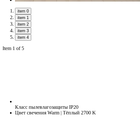
item 0
item 1
item 2
item 3
item 4
Item 1 of 5
Класс пылевлагозащиты
IP20
Цвет свечения
Warm | Тёплый 2700 K