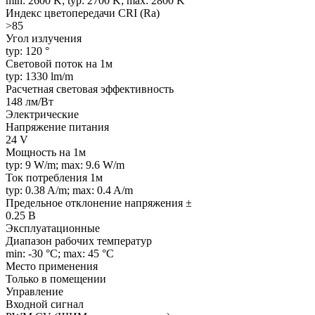
min: 2600 K; typ: 2700 K; max: 2800 K
Индекс цветопередачи CRI (Ra)
>85
Угол излучения
typ: 120 °
Световой поток на 1м
typ: 1330 lm/m
Расчетная световая эффективность
148 лм/Вт
Электрические
Напряжение питания
24 V
Мощность на 1м
typ: 9 W/m; max: 9.6 W/m
Ток потребления 1м
typ: 0.38 A/m; max: 0.4 A/m
Предельное отклонение напряжения ±
0.25 В
Эксплуатационные
Диапазон рабочих температур
min: -30 °C; max: 45 °C
Место применения
Только в помещении
Управление
Входной сигнал