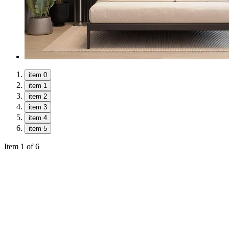
item 0
item 1
item 2
item 3
item 4
item 5
Item 1 of 6