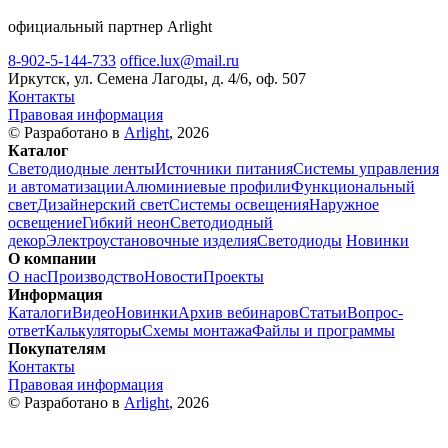
официальный партнер Arlight
8-902-5-144-733
office.lux@mail.ru
Иркутск, ул. Семена Лагоды, д. 4/6, оф. 507
Контакты
Правовая информация
© Разработано в
Arlight
, 2026
Каталог
Светодиодные ленты
Источники питания
Системы управления
и автоматизации
Алюминиевые профили
Функциональный
свет
Дизайнерский свет
Системы освещения
Наружное
освещение
Гибкий неон
Светодиодный
декор
Электроустановочные изделия
Светодиоды
Новинки
О компании
О нас
Производство
Новости
Проекты
Информация
Каталоги
Видео
Новинки
Архив вебинаров
Статьи
Вопрос-
ответ
Калькуляторы
Схемы монтажа
Файлы и программы
Покупателям
Контакты
Правовая информация
© Разработано в
Arlight
, 2026