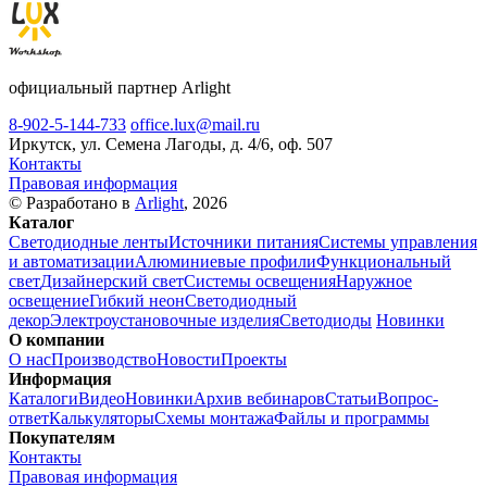
официальный партнер Arlight
8-902-5-144-733
office.lux@mail.ru
Иркутск, ул. Семена Лагоды, д. 4/6, оф. 507
Контакты
Правовая информация
© Разработано в
Arlight
, 2026
Каталог
Светодиодные ленты
Источники питания
Системы управления
и автоматизации
Алюминиевые профили
Функциональный
свет
Дизайнерский свет
Системы освещения
Наружное
освещение
Гибкий неон
Светодиодный
декор
Электроустановочные изделия
Светодиоды
Новинки
О компании
О нас
Производство
Новости
Проекты
Информация
Каталоги
Видео
Новинки
Архив вебинаров
Статьи
Вопрос-
ответ
Калькуляторы
Схемы монтажа
Файлы и программы
Покупателям
Контакты
Правовая информация