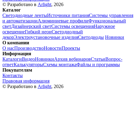
© Разработано в
Arlight
, 2026
Каталог
Светодиодные ленты
Источники питания
Системы управления
и автоматизации
Алюминиевые профили
Функциональный
свет
Дизайнерский свет
Системы освещения
Наружное
освещение
Гибкий неон
Светодиодный
декор
Электроустановочные изделия
Светодиоды
Новинки
О компании
О нас
Производство
Новости
Проекты
Информация
Каталоги
Видео
Новинки
Архив вебинаров
Статьи
Вопрос-
ответ
Калькуляторы
Схемы монтажа
Файлы и программы
Покупателям
Контакты
Правовая информация
© Разработано в
Arlight
, 2026