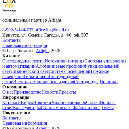
официальный партнер Arlight
8-902-5-144-733
office.lux@mail.ru
Иркутск, ул. Семена Лагоды, д. 4/6, оф. 507
Контакты
Правовая информация
© Разработано в
Arlight
, 2026
Каталог
Светодиодные ленты
Источники питания
Системы управления
и автоматизации
Алюминиевые профили
Функциональный
свет
Дизайнерский свет
Системы освещения
Наружное
освещение
Гибкий неон
Светодиодный
декор
Электроустановочные изделия
Светодиоды
Новинки
О компании
О нас
Производство
Новости
Проекты
Информация
Каталоги
Видео
Новинки
Архив вебинаров
Статьи
Вопрос-
ответ
Калькуляторы
Схемы монтажа
Файлы и программы
Покупателям
Контакты
Правовая информация
© Разработано в
Arlight
, 2026