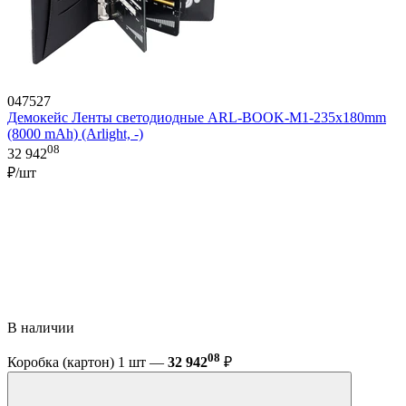
047527
Демокейс Ленты светодиодные ARL-BOOK-M1-235х180mm
(8000 mAh) (Arlight, -)
08
32 942
₽/шт
В наличии
08
Коробка (картон) 1 шт —
32 942
₽