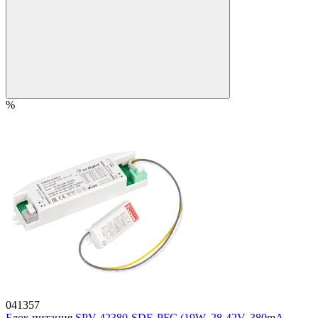
%
041357
Блок питания SPV-42380-SDE-PFC (19W, 28-42V, 380mA,