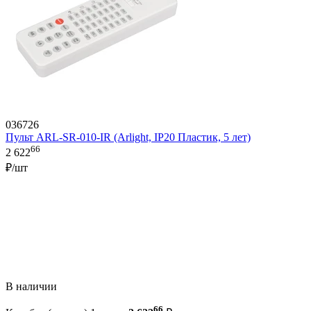
036726
Пульт ARL-SR-010-IR (Arlight, IP20 Пластик, 5 лет)
66
2 622
₽/шт
В наличии
66