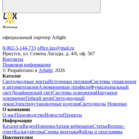
официальный партнер Arlight
8-902-5-144-733
office.lux@mail.ru
Иркутск, ул. Семена Лагоды, д. 4/6, оф. 507
Контакты
Правовая информация
© Разработано в
Arlight
, 2026
Каталог
Светодиодные ленты
Источники питания
Системы управления
и автоматизации
Алюминиевые профили
Функциональный
свет
Дизайнерский свет
Системы освещения
Наружное
освещение
Гибкий неон
Светодиодный
декор
Электроустановочные изделия
Светодиоды
Новинки
О компании
О нас
Производство
Новости
Проекты
Информация
Каталоги
Видео
Новинки
Архив вебинаров
Статьи
Вопрос-
ответ
Калькуляторы
Схемы монтажа
Файлы и программы
Покупателям