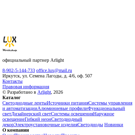
официальный партнер Arlight
8-902-5-144-733
office.lux@mail.ru
Иркутск, ул. Семена Лагоды, д. 4/6, оф. 507
Контакты
Правовая информация
© Разработано в
Arlight
, 2026
Каталог
Светодиодные ленты
Источники питания
Системы управления
и автоматизации
Алюминиевые профили
Функциональный
свет
Дизайнерский свет
Системы освещения
Наружное
освещение
Гибкий неон
Светодиодный
декор
Электроустановочные изделия
Светодиоды
Новинки
О компании