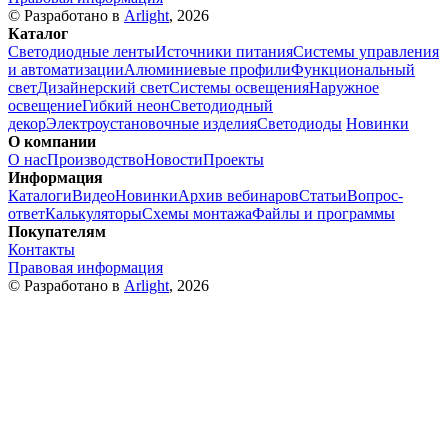
© Разработано в
Arlight
, 2026
Каталог
Светодиодные ленты
Источники питания
Системы управления
и автоматизации
Алюминиевые профили
Функциональный
свет
Дизайнерский свет
Системы освещения
Наружное
освещение
Гибкий неон
Светодиодный
декор
Электроустановочные изделия
Светодиоды
Новинки
О компании
О нас
Производство
Новости
Проекты
Информация
Каталоги
Видео
Новинки
Архив вебинаров
Статьи
Вопрос-
ответ
Калькуляторы
Схемы монтажа
Файлы и программы
Покупателям
Контакты
Правовая информация
© Разработано в
Arlight
, 2026