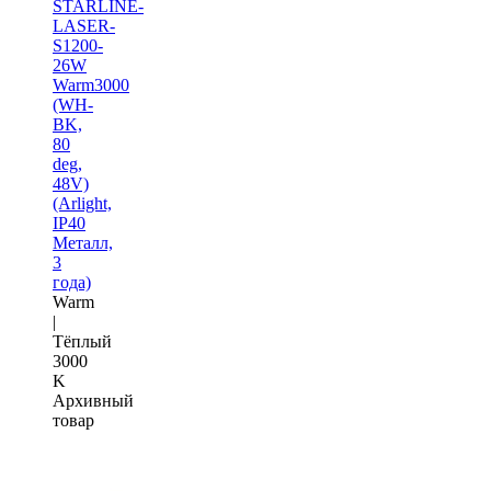
STARLINE-
LASER-
S1200-
26W
Warm3000
(WH-
BK,
80
deg,
48V)
(Arlight,
IP40
Металл,
3
года)
Warm
|
Тёплый
3000
K
Архивный
товар