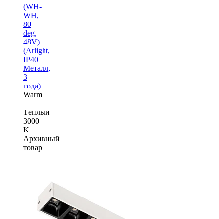
(WH-
WH,
80
deg,
48V)
(Arlight,
IP40
Металл,
3
года)
Warm
|
Тёплый
3000
K
Архивный
товар