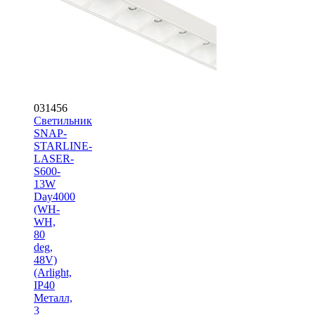
031456
Светильник
SNAP-
STARLINE-
LASER-
S600-
13W
Day4000
(WH-
WH,
80
deg,
48V)
(Arlight,
IP40
Металл,
3