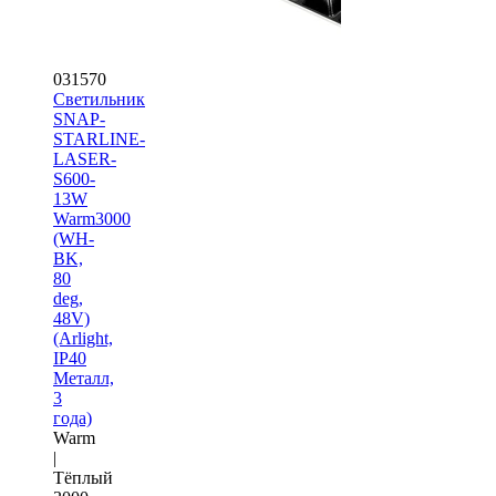
031570
Светильник
SNAP-
STARLINE-
LASER-
S600-
13W
Warm3000
(WH-
BK,
80
deg,
48V)
(Arlight,
IP40
Металл,
3
года)
Warm
|
Тёплый