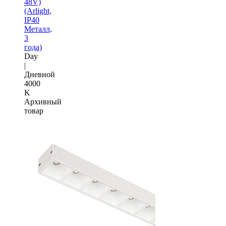
48V)
(Arlight,
IP40
Металл,
3
года)
Day
|
Дневной
4000
K
Архивный
товар