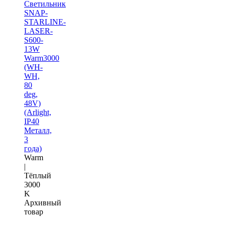
Светильник
SNAP-
STARLINE-
LASER-
S600-
13W
Warm3000
(WH-
WH,
80
deg,
48V)
(Arlight,
IP40
Металл,
3
года)
Warm
|
Тёплый
3000
K
Архивный
товар