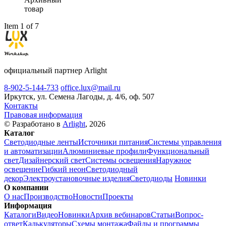
товар
Item 1 of 7
официальный партнер Arlight
8-902-5-144-733
office.lux@mail.ru
Иркутск, ул. Семена Лагоды, д. 4/6, оф. 507
Контакты
Правовая информация
© Разработано в
Arlight
, 2026
Каталог
Светодиодные ленты
Источники питания
Системы управления
и автоматизации
Алюминиевые профили
Функциональный
свет
Дизайнерский свет
Системы освещения
Наружное
освещение
Гибкий неон
Светодиодный
декор
Электроустановочные изделия
Светодиоды
Новинки
О компании
О нас
Производство
Новости
Проекты
Информация
Каталоги
Видео
Новинки
Архив вебинаров
Статьи
Вопрос-
ответ
Калькуляторы
Схемы монтажа
Файлы и программы