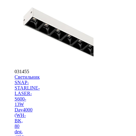
031455
Светильник
SNAP-
STARLINE-
LASER-
S600-
13W
Day4000
(WH-
BK,
80
deg,