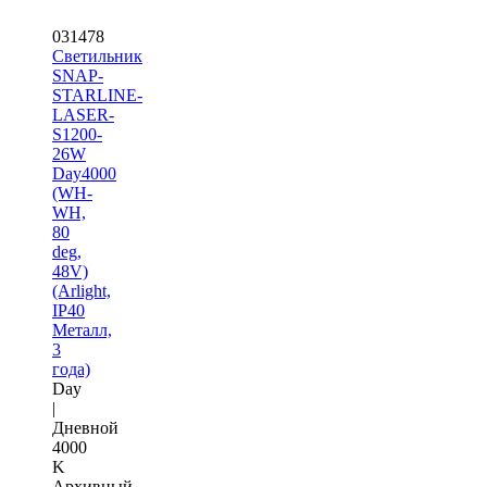
031478
Светильник
SNAP-
STARLINE-
LASER-
S1200-
26W
Day4000
(WH-
WH,
80
deg,
48V)
(Arlight,
IP40
Металл,
3
года)
Day
|
Дневной
4000
K
Архивный